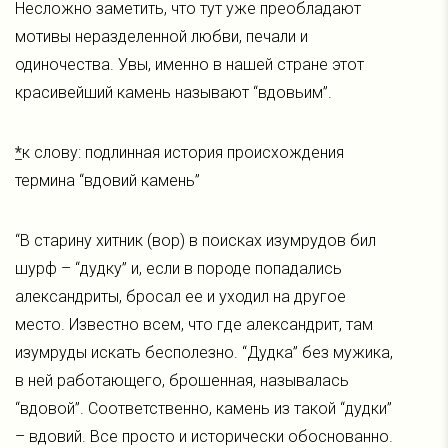
Несложно заметить, что тут уже преобладают
мотивы неразделенной любви, печали и
одиночества. Увы, именно в нашей стране этот
красивейший камень называют “вдовьим”.
*
к слову: подлинная история происхождения
термина “вдовий камень”
“В старину хитник (вор) в поисках изумрудов бил
шурф – “дудку” и, если в породе попадались
александриты, бросал ее и уходил на другое
место. Известно всем, что где александрит, там
изумруды искать бесполезно. “Дудка” без мужика,
в ней работающего, брошенная, называлась
“вдовой”. Соответственно, камень из такой “дудки”
– вдовий. Все просто и исторически обоснованно.