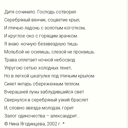
Дитя сочинило. Господь сотворил
Серебряный венчик, соцветие крыл,
И птичью ладонь с золотым коготком,
И круглое око с горящим зрачком.
Я знаю: ночную беззвездную тишь
Мольбой не осилишь, слезой не пронзишь.
Трава оплетает ночной небосвод
Упругою сетью холодных тенет,
Но в легкой шкатулке под птичьим крылом
Сияет янтарь сбереженным теплом.
Вчерашней луны заблудившийся свет
Свернулся в серебряный узкий браслет
И, словно звезда молодая, горит
Залог одиночества – александрит…
© Нина Ягодинцева, 2002 г. *