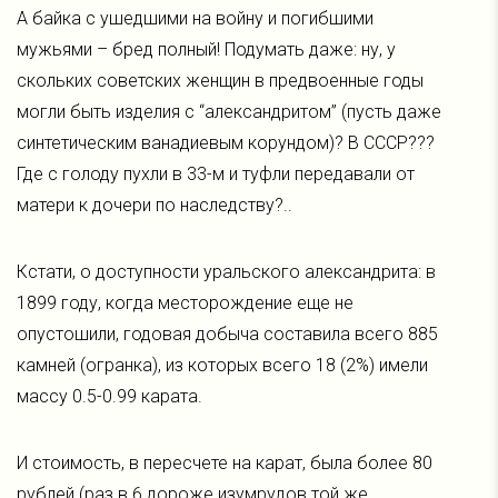
А байка с ушедшими на войну и погибшими
мужьями – бред полный! Подумать даже: ну, у
скольких советских женщин в предвоенные годы
могли быть изделия с “александритом” (пусть даже
синтетическим ванадиевым корундом)? В СССР???
Где с голоду пухли в 33-м и туфли передавали от
матери к дочери по наследству?..
Кстати, о доступности уральского александрита: в
1899 году, когда месторождение еще не
опустошили, годовая добыча составила всего 885
камней (огранка), из которых всего 18 (2%) имели
массу 0.5-0.99 карата.
И стоимость, в пересчете на карат, была более 80
рублей (раз в 6 дороже изумрудов той же