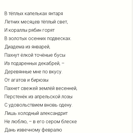
В тёплых капельках янтаря
Летних месяцев тёплый свет,
И кораллы рябин горят
В золотых осенних подвесках.
Диадема из январей,
Пахнут ёлкой точёные бусы
Из подаренных декабрей, –
Деревянные мне по вкусу.
От агатов и бирюзы
Пахнет свежей землёй весенней,
Перстенёк из апрельской лозы
С удовольствием вновь одену.
Лишь холодный александрит
Не люблю, – в его сером блеске
Дань извечному февралю