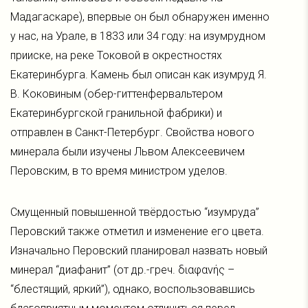
Мадагаскаре), впервые он был обнаружен именно
у нас, на Урале, в 1833 или 34 году: на изумрудном
прииске, на реке Токовой в окрестностях
Екатеринбурга. Камень был описан как изумруд Я.
В. Коковиным (обер-гиттенфервальтером
Екатеринбургской гранильной фабрики) и
отправлен в Санкт-Петербург. Свойства нового
минерала были изучены Львом Алексеевичем
Перовским, в то время министром уделов.
Смущенный повышенной твёрдостью “изумруда”
Перовский также отметил и изменение его цвета.
Изначально Перовский планировал назвать новый
минерал “диафанит” (от др.-греч. διαφανής –
“блестящий, яркий”), однако, воспользовавшись