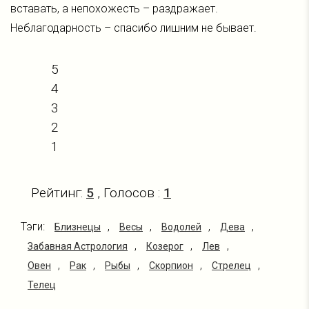
вставать, а непохожесть – раздражает.
Неблагодарность – спасибо лишним не бывает.
5
4
3
2
1
Рейтинг:
5
, Голосов :
1
Тэги:
,
,
,
,
Близнецы
Весы
Водолей
Дева
,
,
,
Забавная Астрология
Козерог
Лев
,
,
,
,
,
Овен
Рак
Рыбы
Скорпион
Стрелец
Телец