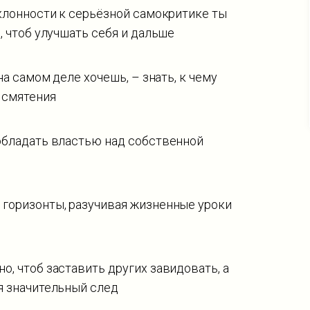
склонности к серьёзной самокритике ты
, чтоб улучшать себя и дальше
на самом деле хочешь, – знать, к чему
 смятения
 обладать властью над собственной
 горизонты, разучивая жизненные уроки
о, чтоб заставить других завидовать, а
я значительный след