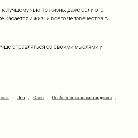
ь к лучшему чью-то жизнь, даже если это
е касается и жизни всего человечества в
лучше справляться со своими мыслями и
,
,
,
,
ерог
Лев
Овен
Особенности знаков зодиака