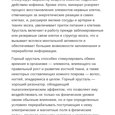
действию кофеина. Кроме этого, минерал ускоряет
процесс восстановления элементов нервных клеток,
отвечающих за энергетические реакции в самих
клетках, и, расширяя мелкие сосуды и артерии в
тканях мозга, увеличивает приток питания к клеткам.
Хрусталь включает в работу прежде заблокированные
или резервные связи клеток и структур мозга, что и
вызывает всплеск ментальной активности и
обеспечивает большие возможности запоминания и
переработки информации.
Горный хрусталь способен стимулировать обмен
кремния в организме — элемента, влияющего на
правильный рост и развитие костной ткани, а также
некото­рых составляющих кожного покрова — волос,
ногтей, эпидермиса в целом. Горный хрусталь —
хороший резонатор, обладающий
пьезоэлектрическим эффектом, что позволяет ему
воздействовать не только на физическом уровне
своим обычным влиянием, но и при определенных
условиях перерабатывать поступающие к нему
электрические и магнитные поля в физические
волны, приводя организм человека к комплексному