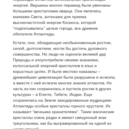
энергии. Вершины многих пирамид были увенчаны
большими кристаллами кварца. Они являлись
маяками Света, антенами для приема
высокочастотной энергии Космоса, которой
“подпитывались” целые города, все древние
обитатели Атлантиды.
Кстати, они, обладающие необыкновенным ростом,
силой, долголетием, могли бы достичь духовного
совершенства. Но люди не оценили великий дар
Природы и злоупотребили своими знаниями,
колоссальной энергией кристаллов в злых и
корыстных целях. И были жестоко наказаны –
древнейшая цивилизация была разрушена и исчезла,
а вместе с ней исчезли многие знания атлантов. Но
часть из них сохранилась и пустила ростки в других
культурах – в Египте, Тибете, Индии. Еще
сохранились на Земле закодированные мудрецами
Атлантиды особые кристаллы горного хрусталя. Их
называют “вечными хранителями”. Такие магические
кристаллы очень редки и имеют священный знак
треугольника, как бы выгравированный на одной из
шести граней.