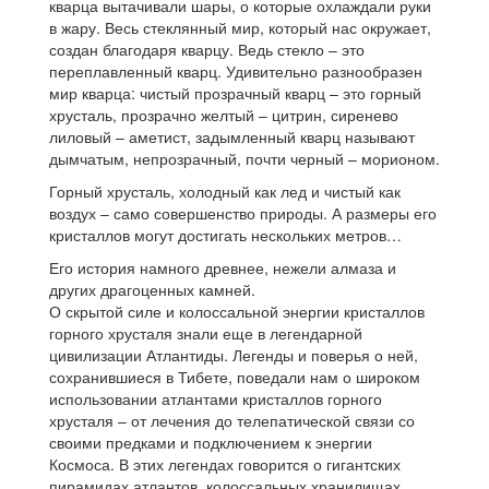
кварца вытачивали шары, о которые охлаждали руки
в жару. Весь стеклянный мир, который нас окружает,
создан благодаря кварцу. Ведь стекло – это
переплавленный кварц. Удивительно разнообразен
мир кварца: чистый прозрачный кварц – это горный
хрусталь, прозрачно желтый – цитрин, сиренево
лиловый – аметист, задымленный кварц называют
дымчатым, непрозрачный, почти черный – морионом.
Горный хрусталь, холодный как лед и чистый как
воздух – само совершенство природы. А размеры его
кристаллов могут достигать нескольких метров…
Его история намного древнее, нежели алмаза и
других драгоценных камней.
О скрытой силе и колоссальной энергии кристаллов
горного хрусталя знали еще в легендарной
цивилизации Атлантиды. Легенды и поверья о ней,
сохранившиеся в Тибете, поведали нам о широком
использовании атлантами кристаллов горного
хрусталя – от лечения до телепатической связи со
своими предками и подключением к энергии
Космоса. В этих легендах говорится о гигантских
пирамидах атлантов, колоссальных хранилищах