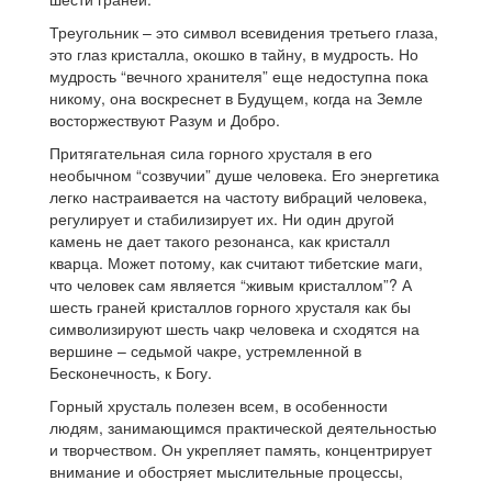
Треугольник – это символ всевидения третьего глаза,
это глаз кристалла, окошко в тайну, в мудрость. Но
мудрость “вечного хранителя” еще недоступна пока
никому, она воскреснет в Будущем, когда на Земле
восторжествуют Разум и Добро.
Притягательная сила горного хрусталя в его
необычном “созвучии” душе человека. Его энергетика
легко настраивается на частоту вибраций человека,
регулирует и стабилизирует их. Ни один другой
камень не дает такого резонанса, как кристалл
кварца. Может потому, как считают тибетские маги,
что человек сам является “живым кристаллом”? А
шесть граней кристаллов горного хрусталя как бы
символизируют шесть чакр человека и сходятся на
вершине – седьмой чакре, устремленной в
Бесконечность, к Богу.
Горный хрусталь полезен всем, в особенности
людям, занимающимся практической деятельностью
и творчеством. Он укрепляет память, концентрирует
внимание и обостряет мыслительные процессы,