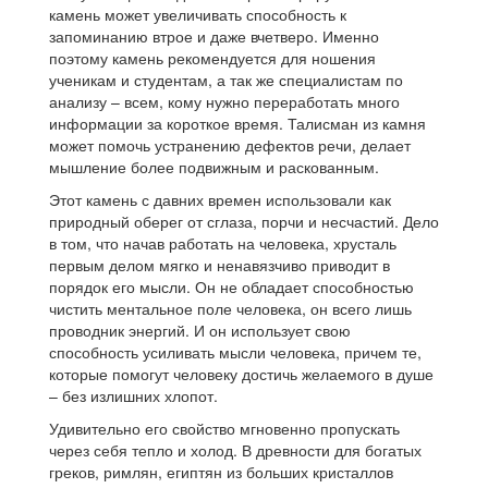
камень может увеличивать способность к
запоминанию втрое и даже вчетверо. Именно
поэтому камень рекомендуется для ношения
ученикам и студентам, а так же специалистам по
анализу – всем, кому нужно переработать много
информации за короткое время. Талисман из камня
может помочь устранению дефектов речи, делает
мышление более подвижным и раскованным.
Этот камень с давних времен использовали как
природный оберег от сглаза, порчи и несчастий. Дело
в том, что начав работать на человека, хрусталь
первым делом мягко и ненавязчиво приводит в
порядок его мысли. Он не обладает способностью
чистить ментальное поле человека, он всего лишь
проводник энергий. И он использует свою
способность усиливать мысли человека, причем те,
которые помогут человеку достичь желаемого в душе
– без излишних хлопот.
Удивительно его свойство мгновенно пропускать
через себя тепло и холод. В древности для богатых
греков, римлян, египтян из больших кристаллов