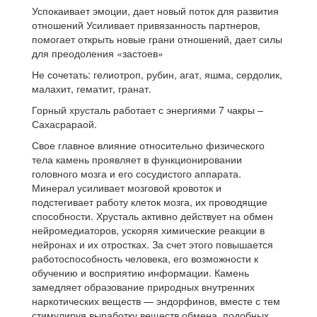
Успокаивает эмоции, дает новый поток для развития
отношений Усиливает привязанность партнеров,
помогает открыть новые грани отношений, дает силы
для преодоления «застоев»
Не сочетать: гелиотроп, рубин, агат, яшма, сердолик,
малахит, гематит, гранат.
Горный хрусталь работает с энергиями 7 чакры –
Сахасрараой.
Свое главное влияние относительно физического
тела камень проявляет в функционировании
головного мозга и его сосудистого аппарата.
Минерал усиливает мозговой кровоток и
подстегивает работу клеток мозга, их проводящие
способности. Хрусталь активно действует на обмен
нейромедиаторов, уско­ряя химические реакции в
нейронах и их отростках. За счет этого повышается
работоспособность человека, его возможности к
обучению и восприятию информации. Камень
замедляет образование природных внутренних
наркотических веществ — эндорфинов, вместе с тем
стимулируя выработку веществ обмена, подобных