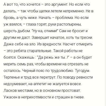
А вот то, что хочется – это аргумент. Но если что
делать, – так чтобы щепки летели непременно. Не в
бровь, а чуть ниже. Начать – проблема. Но если
уж взялся, – глаза горят, руки растопырены,
шерсть дыбом. “Ну-ка, отними!” Сам не бросит и
другим не даст. Завершит начатое, хоть ты тресни.
Даже себе на зло. Из вредности. Насчет отмерить
– это ребята старательные. Такой работы не
боятся. Скажешь : “Да режь же ты…!” – а он будет
мерить семь раз, чтобы времени на отрезать не
осталось. Черный пояс по трудолюбию. Тугодум.
Терпенье и труд все перетрут. По поводу ревности
недоумевает, на аппетит не жалуется вовсе.
Ласков местами, но в основном простоват.
Ужасен в неприхотливости и страшен в гневе.