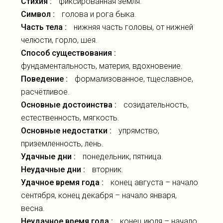
Стихия :
фиксированная земля.
Символ :
голова и рога быка.
Часть тела :
нижняя часть головы, от нижней
челюсти, горло, шея.
Способ существования :
фундаментальность, материя, вдохновение.
Поведение :
формализованное, тщеславное,
расчётливое.
Основные достоинства :
созидательность,
естественность, мягкость.
Основные недостатки :
упрямство,
приземленность, лень.
Удачные дни :
понедельник, пятница.
Неудачные дни :
вторник.
Удачное время года :
конец августа – начало
сентября, конец декабря – начало января,
весна.
Неудачное время года :
конец июля – начало