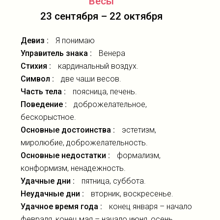
Весы
23 сентября – 22 октября
Девиз :
Я понимаю
Управитель знака :
Венера
Стихия :
кардинальный воздух.
Символ :
две чаши весов.
Часть тела :
поясница, печень.
Поведение :
доброжелательное,
бескорыстное.
Основные достоинства :
эстетизм,
миролюбие, доброжелательность.
Основные недостатки :
формализм,
конформизм, ненадежность.
Удачные дни :
пятница, суббота.
Неудачные дни :
вторник, воскресенье.
Удачное время года :
конец января – начало
февраля, конец мая – начало июня, осень