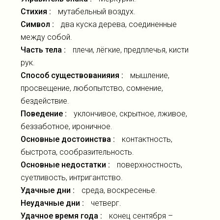
Стихия :
мутабельный воздух.
Символ :
два куска дерева, соединенные
между собой.
Часть тела :
плечи, лёгкие, предплечья, кисти
рук.
Способ существованияия :
мышление,
просвещение, любопытство, сомнение,
бездействие.
Поведение :
уклончивое, скрытное, лживое,
беззаботное, ироничное.
Основные достоинства :
контактность,
быстрота, сообразительность.
Основные недостатки :
поверхностность,
суетливость, интригантство.
Удачные дни :
среда, воскресенье.
Неудачные дни :
четверг.
Удачное время года :
конец сентября –