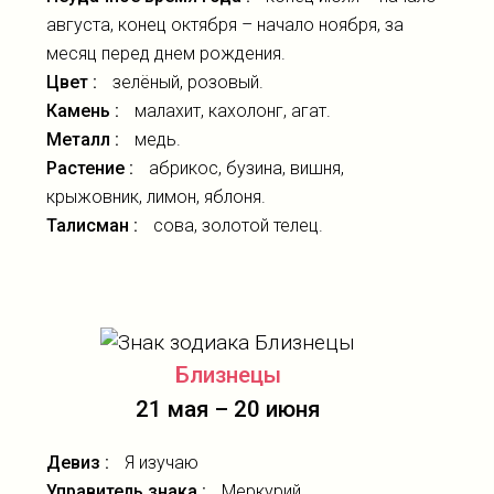
августа, конец октября – начало ноября, за
месяц перед днем рождения.
Цвет :
зелёный, розовый.
Камень :
малахит, кахолонг, агат.
Металл :
медь.
Растение :
абрикос, бузина, вишня,
крыжовник, лимон, яблоня.
Талисман :
сова, золотой телец.
Близнецы
21 мая – 20 июня
Девиз :
Я изучаю
Управитель знака :
Меркурий.