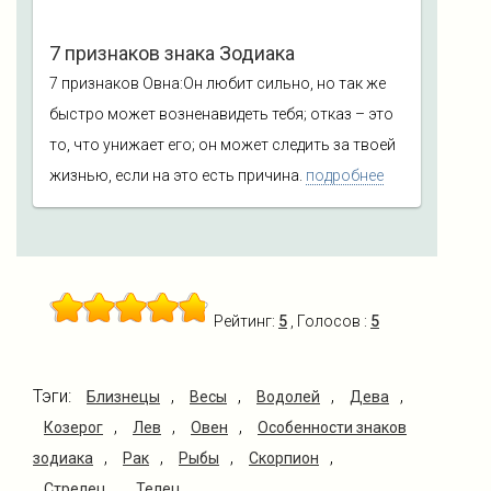
7 признаков знака Зодиака
7 признаков Овна:Он любит сильно, но так же
быстро может возненавидеть тебя; отказ – это
то, что унижает его; он может следить за твоей
жизнью, если на это есть причина.
подробнее
Рейтинг:
5
, Голосов :
5
Тэги:
,
,
,
,
Близнецы
Весы
Водолей
Дева
,
,
,
Козерог
Лев
Овен
Особенности знаков
,
,
,
,
зодиака
Рак
Рыбы
Скорпион
,
Стрелец
Телец