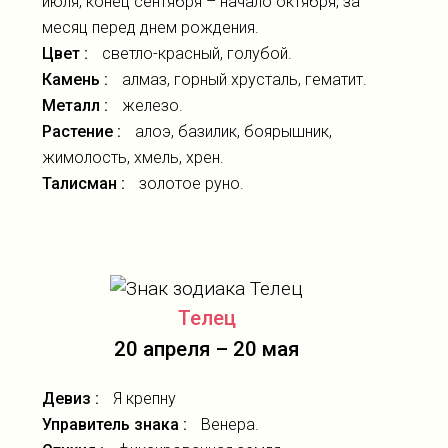
июля, конец сентября – начало октября, за
месяц перед днем рождения.
Цвет :
светло-красный, голубой.
Камень :
алмаз, горный хрусталь, гематит.
Металл :
железо.
Растение :
алоэ, базилик, боярышник,
жимолость, хмель, хрен.
Талисман :
золотое руно.
Телец
20 апреля – 20 мая
Девиз :
Я крепну
Управитель знака :
Венера.