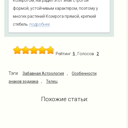
Козерогом, наградил этот знак строгой
формой, устойчивым характером, поэтому у
многих растений Козерога прямой, крепкий
стебель.
подробнее
Рейтинг:
5
, Голосов :
2
Тэги:
,
Забавная Астрология
Особенности
,
знаков зодиака
Телец
Похожие статьи: