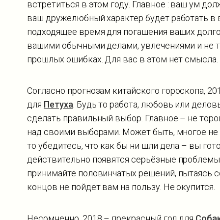
встретиться в этом году. Главное : ваш ум дол
ваш дружелюбный характер будет работать в в
подходящее время для погашения ваших долгов
вашими обычными делами, увлечениями и не т
прошлых ошибках. Для вас в этом нет смысла.
Согласно прогнозам китайского гороскопа, 2
для
Петуха
. Будь то работа, любовь или делов
сделать правильный выбор. Главное – не торо
над своими выборами. Может быть, многое не к
то убедитесь, что как бы ни шли дела – вы го
действительно появятся серьёзные проблемы 
принимайте половинчатых решений, пытаясь со
концов не пойдёт вам на пользу. Не окупится.
Несомненно, 2018 – прекрасный год для
Соба