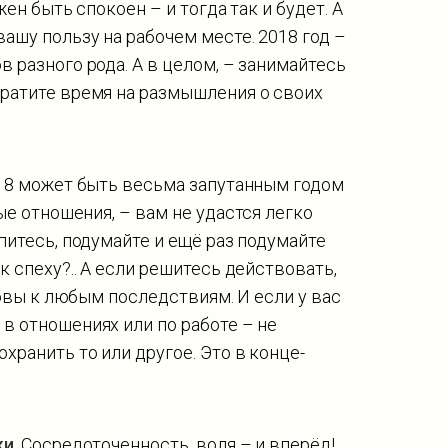
жен быть спокоен – и тогда так и будет. А
ашу пользу на рабочем месте. 2018 год –
 разного рода. А в целом, – занимайтесь
ратите время на размышления о своих
018 может быть весьма запутанным годом
ые отношения, – вам не удастся легко
питесь, подумайте и ещё раз подумайте
 спеху?.. А если решитесь действовать,
товы к любым последствиям. И если у вас
в отношениях или по работе – не
хранить то или другое. Это в конце-
ки
. Сосредоточенность, воля – и вперёд!