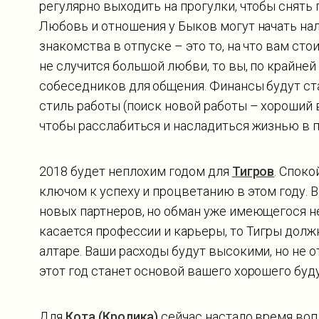
регулярно выходить на прогулки, чтобы снять
Любовь и отношения у Быков могут начать нал
знакомства в отпуске – это то, на что вам сто
не случится большой любви, то вы, по крайне
собеседников для общения. Финансы будут ст
стиль работы (поиск новой работы – хороший в
чтобы расслабиться и насладиться жизнью в п
2018 будет неплохим годом для
Тигров
. Спок
ключом к успеху и процветанию в этом году. 
новых партнеров, но обман уже имеющегося не
касается профессии и карьеры, то Тигры долж
алтаре. Ваши расходы будут высокими, но не о
этот год станет основой вашего хорошего буд
Для
Кота (Кролика)
сейчас настало время воп