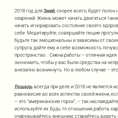
2018 год для
Змей
, скорее всего, будет поло
озарений. Жизнь может начать двигаться так
начать игнорировать состояние своего здоров
себе. Медитируйте, совершайте пешие прогулк
будьте так эмоциональны и зависимы от своих
супруга, дайте ему и себе возможность почув
пространство… Смена работы – отличная идея 
экономить, чтобы у вас были средства на не
внезапно возникнуть. Но в любом случае – это
Лошадь
всегда при деле и 2018 не является 
равновесие во всех аспектах своей жизни, есл
– это “американские горки”, – так наслаждайт
используйте их. Будь то отношения, работа, ка
очаровывайтесь внешним, старайтесь видеть с