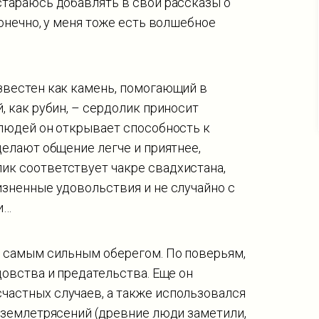
стараюсь добавлять в свои рассказы о
конечно, у меня тоже есть волшебное
звестен как камень, помогающий в
, как рубин, – сердолик приносит
 людей он открывает способность к
делают общение легче и приятнее,
ик соответствует чакре свадхистана,
изненные удовольствия и не случайно с
и…
и самым сильным оберегом. По поверьям,
довства и предательства. Еще он
частных случаев, а также использовался
и землетрясений (древние люди заметили,