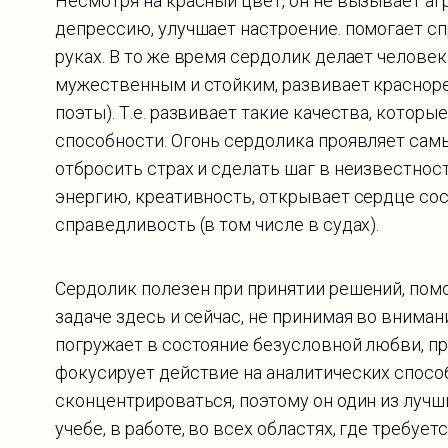
Несмотря на красный цвет, он не вызывает агр
депрессию, улучшает настроение. помогает сп
руках. В то же время сердолик делает челове
мужественным и стойким, развивает краснореч
поэты). Т.е. развивает такие качества, котор
способности. Огонь сердолика проявляет сам
отбросить страх и сделать шаг в неизвестно
энергию, креативность, открывает сердце со
справедливость (в том числе в судах).
Сердолик полезен при принятии решений, пом
задаче здесь и сейчас, не принимая во вниман
погружает в состояние безусловной любви, 
фокусирует действие на аналитических способ
сконцентрироваться, поэтому он один из луч
учебе, в работе, во всех областях, где требу