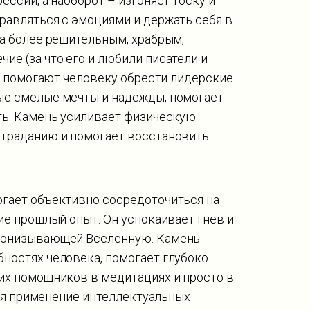
ессии, а наоборот – изгоняет тоску и
равляться с эмоциями и держать себя в
ка более решительным, храбрым,
ие (за что его и любили писатели и
ые помогают человеку обрести лидерские
ые смелые мечты и надежды, помогает
сть. Камень усиливает физическую
страданию и помогает восстановить
огает объективно сосредоточиться на
ие прошлый опыт. Он успокаивает гнев и
пронизывающей Вселенную. Камень
ностях человека, помогает глубоко
ших помощников в медитациях и просто в
ется применение интеллектуальных