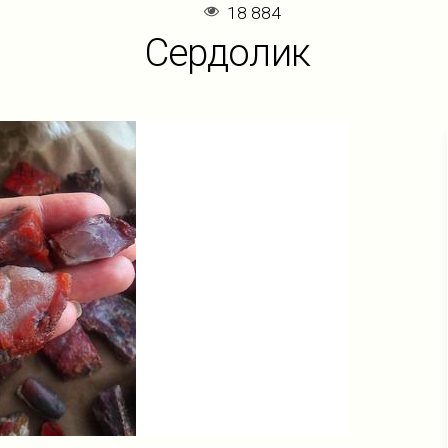
18 884
Сердолик