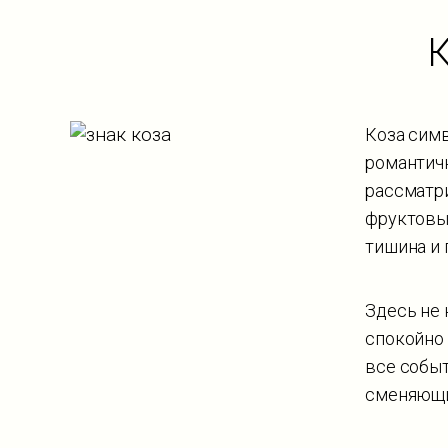
К
Коза симв
романтичн
рассматри
фруктовый
тишина и 
Здесь не 
спокойно 
все собы
сменяющи