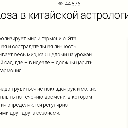
44 876
оза в китайской астролог
олизирует мир и гармонию. Эта
ая и сострадательная личность
вает весь мир, как щедрый на урожай
 сад, где – в идеале – должны царить
гармония.
надо трудиться не покладая рук и можно
плыть по течению времени, в котором
тия определяются регулярно
ми друг друга сезонами.