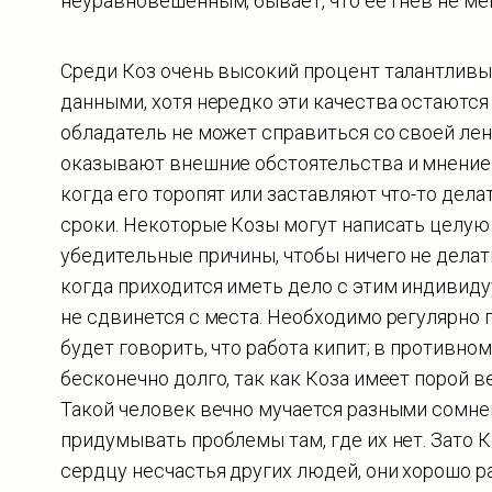
неуравновешенным, бывает, что ее гнев не ме
Среди Коз очень высокий процент талантлив
данными, хотя нередко эти качества остаются
обладатель не может справиться со своей ле
оказывают внешние обстоятельства и мнение 
когда его торопят или заставляют что-то дела
сроки. Некоторые Козы могут написать целую 
убедительные причины, чтобы ничего не делать
когда приходится иметь дело с этим индивидуум
не сдвинется с места. Необходимо регулярно п
будет говорить, что работа кипит; в противн
бесконечно долго, так как Коза имеет порой 
Такой человек вечно мучается разными сомне
придумывать проблемы там, где их нет. Зато 
сердцу несчастья других людей, они хорошо 